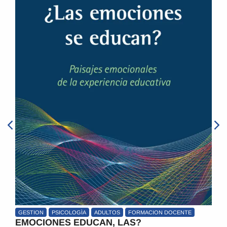
GESTION
PSICOLOGÌA
ADULTOS
FORMACION DOCENTE
A
EMOCIONES EDUCAN, LAS?
P