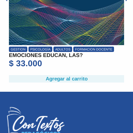
GESTION
PSICOLOGÌA
ADULTOS
FORMACION DOCENTE
A
EMOCIONES EDUCAN, LAS?
P
$
33.000
$
Agregar al carrito