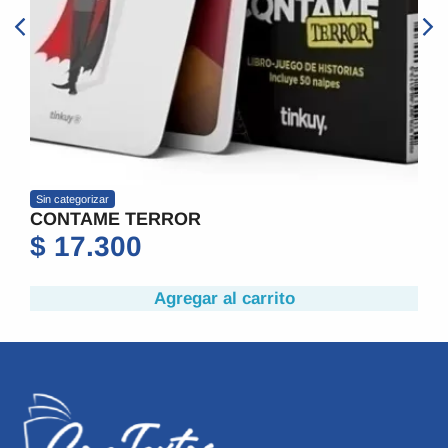
ategorizar
Sin categoriz
NTAME TERROR
CONTAM
7.300
$
17.
Agregar al carrito