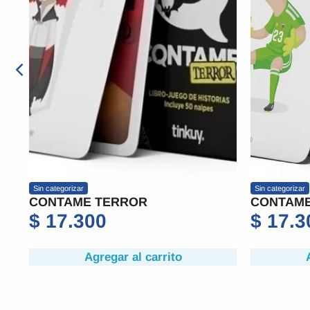
Sin categorizar
ROR
CONTAME MUNDIAL
$
17.300
al carrito
Agregar al carrito