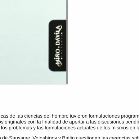
ticas de las ciencias del hombre tuvieron formulaciones progra
 originales con la finalidad de aportar a las discusiones pen
 los problemas y las formulaciones actuales de los mismos en 
s de Saussure, Voloshinov y Bajtin cuestionan las creencias sob