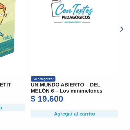
r
Sin categorizar
O ABIERTO – DEL
CONTAME TERROR
 – Los minimelones
$
17.300
600
Agregar al carri
Agregar al carrito