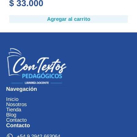
$
33.000
$
32
Agregar al carrito
Navegación
Inicio
Nosotros
Tienda
Blog
Contacto
Contacto
+54 9 2942 663064