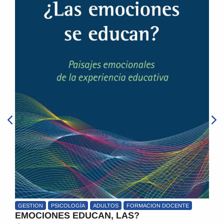
GESTION
PSICOLOGÌA
ADULTOS
FORMACION DOCENTE
PSICOL
EMOCIONES EDUCAN, LAS?
URGE