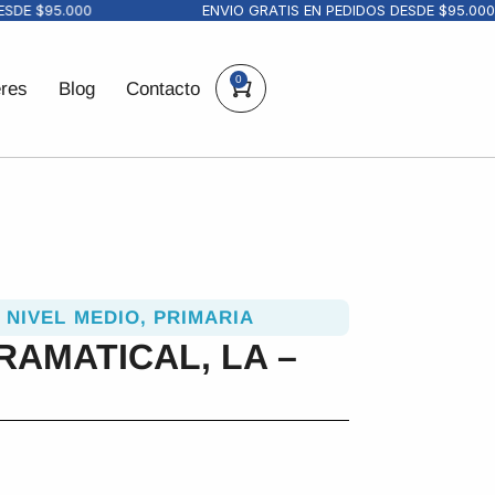
E $95.000
ENVIO GRATIS EN PEDIDOS DESDE $95.000
0
eres
Blog
Contacto
,
NIVEL MEDIO
,
PRIMARIA
RAMATICAL, LA –