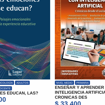
PRIMARIA
FORMACION DOCENTE
 Y APRENDER CON
A TRAVES DE LOS ESPE
NCIA ARTIFICIAL.
PSICODRAMA PARA LA
S DES
FORMACION DOCENT
00
$
20.500