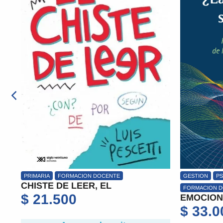
GESTION
PSICOLOGÌA
ADULTOS
NIVEL MEDIO
ENSEÑAR
FORMACION DOCENTE
INTELIGE
EMOCIONES EDUCAN, LAS?
CRONICA
$
33.000
$
33.4