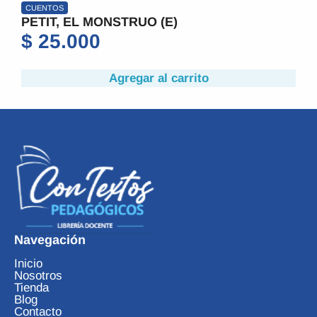
CUENTOS
PETIT, EL MONSTRUO (E)
P
$
25.000
Agregar al carrito
Navegación
Inicio
Nosotros
Tienda
Blog
Contacto