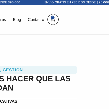
E $95.000
ENVIO GRATIS EN PEDIDOS DESDE $95.000
0
eres
Blog
Contacto
,
GESTION
S HACER QUE LAS
DAN
CATIVAS