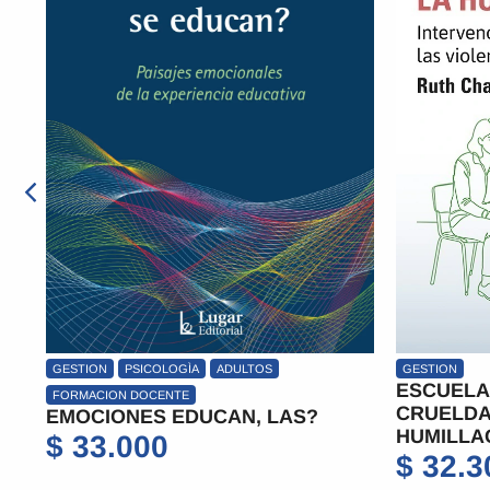
GESTION
GESTION
A
ESCUELA FRENTE A LA
EVALUAR
CRUELDAD Y LA
CONCEPT
HUMILLACION,LA
$
21.0
$
32.300