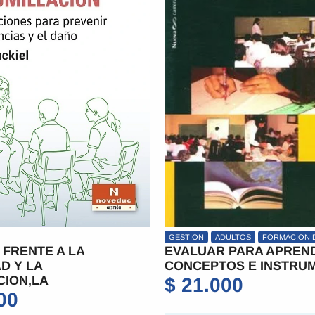
DULTOS
FORMACION DOCENTE
GESTION
NIVEL MEDIO
 PARA APRENDER.
ESCUELA MEDIA EN LA
OS E INSTRUMENTOS
SOCIEDAD DEL CONOCI
LA
00
$
37.500