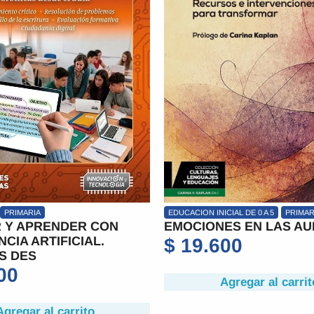
ICIAL DE 0 A 5
PRIMARIA
NIVEL MEDIO
PRIMARIA
FORMAC
NES EN LAS AULAS
LEER Y ESCRIBIR EL DI
EL AULA
600
$
27.000
Agregar al carrito
Agregar al carri