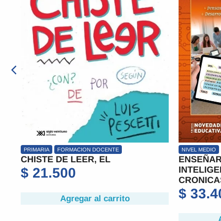
NIVEL MEDIO
PRIMARIA
EDUCACION IN
ENSEÑAR Y APRENDER CON
EMOCIO
INTELIGENCIA ARTIFICIAL.
$
19.
CRONICAS DES
$
33.400
Agregar al carrito