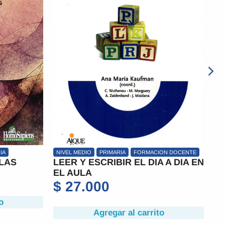
ION DOCENTE
PRIMARIA
FORMACION DOCENTE
N
A A DIA EN
CHISTE DE LEER, EL
E
I
$
21.500
C
Agregar al carrito
to