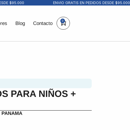
E $95.000
ENVIO GRATIS EN PEDIDOS DESDE $95.000
0
eres
Blog
Contacto
S PARA NIÑOS +
S PANAMA