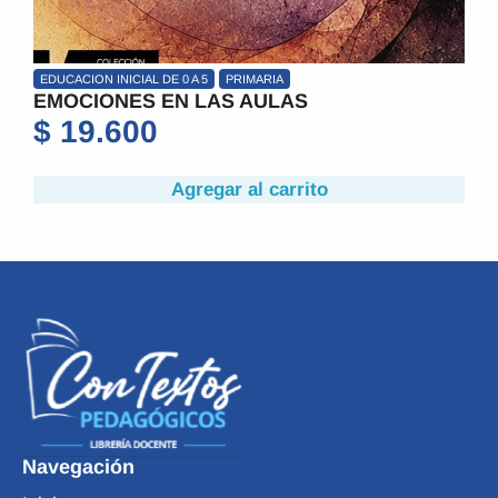
EDUCACION INICIAL DE 0 A 5
PRIMARIA
EMOCIONES EN LAS AULAS
E
d
$
19.600
Agregar al carrito
Navegación