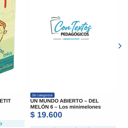
Sin categorizar
 – DEL
CONTAME TERROR
imelones
$
17.300
Agregar al carrito