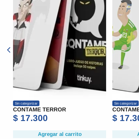
Sin categorizar
Sin cate
CONTAME MUNDIAL
COMO
$
17.300
$
23
Agregar al carrito