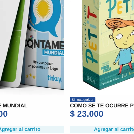
gorizar
Sin categorizar
 SE TE OCURRE PETIT
UN MUNDO ABIERTO
MELÓN 6 – Los min
.000
$
19.600
Agregar al carrito