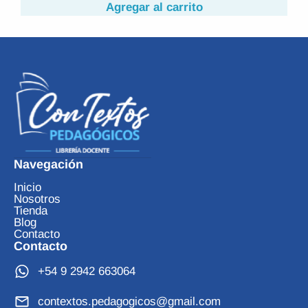
 al carrito
Agregar al c
Navegación
Inicio
Nosotros
Tienda
Blog
Contacto
Contacto
+54 9 2942 663064
contextos.pedagogicos@gmail.com