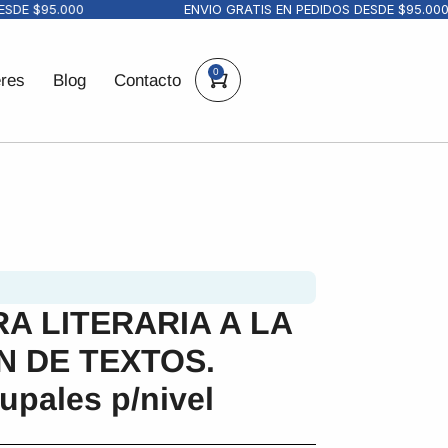
E $95.000
ENVIO GRATIS EN PEDIDOS DESDE $95.000
0
eres
Blog
Contacto
A LITERARIA A LA
 DE TEXTOS.
upales p/nivel