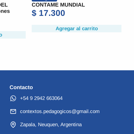
DEL
CONTAME MUNDIAL
C
ones
$
17.300
$
Agregar al carrito
o
Contacto
+54 9 2942 663064
contextos.pedagogicos@gmail.com
Zapala, Neuquen, Argentina