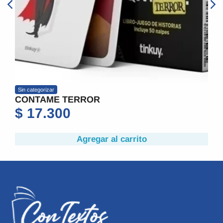
Sin categorizar
Sin cate
CONTAME TERROR
CONT
$
17.300
$
17
Agregar al carrito