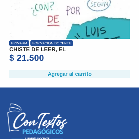
FORMACION DOCENTE
GESTION
PSIC
E DE LEER, EL
EMOCIONE
.500
$
33.00
Agregar al carrito