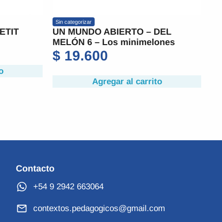
Sin categorizar
Sin
ETIT
UN MUNDO ABIERTO – DEL
C
MELÓN 6 – Los minimelones
$
$
19.600
o
Agregar al carrito
Contacto
+54 9 2942 663064
contextos.pedagogicos@gmail.com