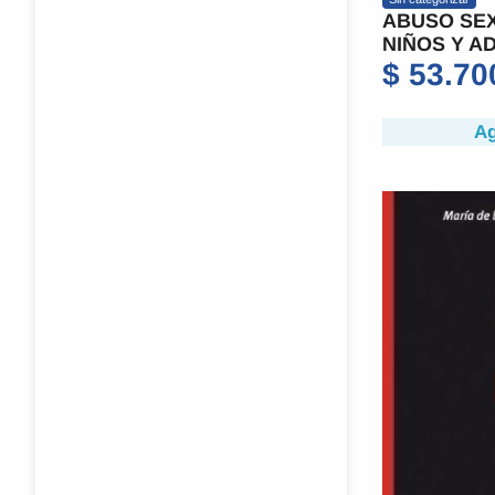
ABUSO SEX
NIÑOS Y A
$
53.70
Ag