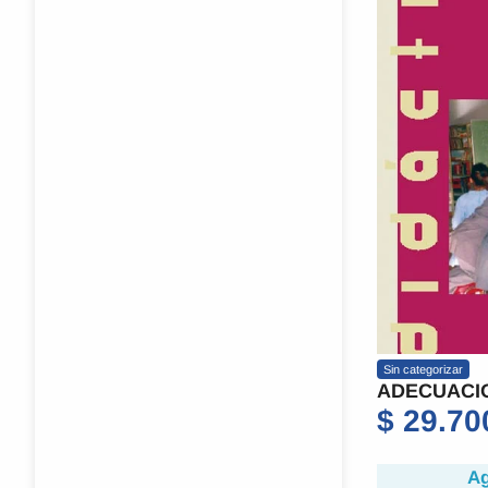
Sin categorizar
ADECUACI
$
29.70
Ag