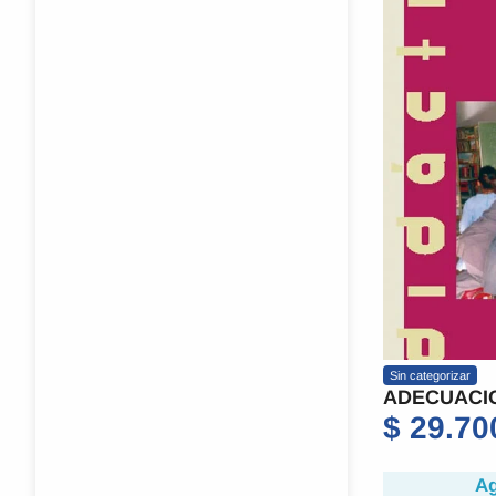
Sin categorizar
ADECUACI
$
29.70
Ag