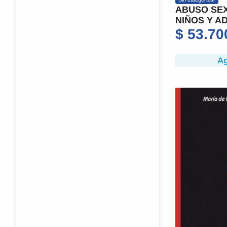
ABUSO SEX
NIÑOS Y A
$
53.70
Ag