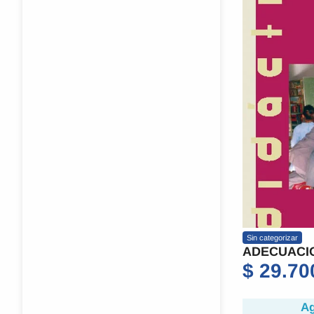
Sin categorizar
ADECUACI
$
29.70
Ag