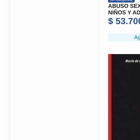
ABUSO SEX
NIÑOS Y A
$
53.70
Ag