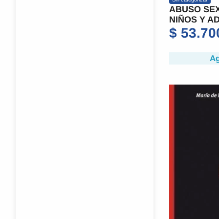
ABUSO SEX
NIÑOS Y A
$
53.70
Ag