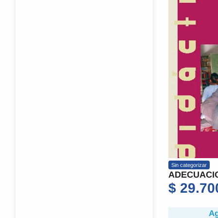
Sin categorizar
ADECUACI
$
29.70
Ag