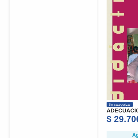
Sin categorizar
ADECUACI
$
29.70
Ag