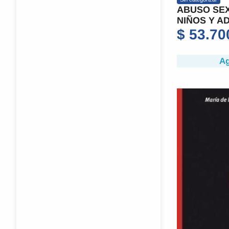
ABUSO SEX
NIÑOS Y A
$
53.70
Ag