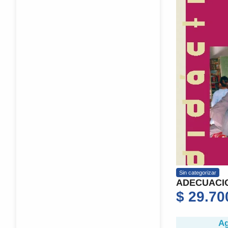
Sin categorizar
ADECUACI
$
29.70
Ag