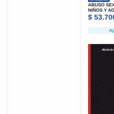
ABUSO SEX
NIÑOS Y A
$
53.70
Ag