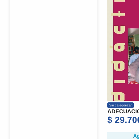
Sin categorizar
ADECUACI
$
29.70
Ag