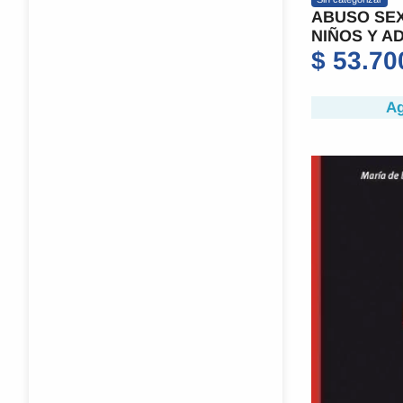
ABUSO SEX
NIÑOS Y A
$
53.70
Ag