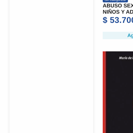
ABUSO SEX
NIÑOS Y A
$
53.70
Ag