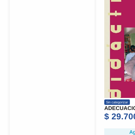
Sin categorizar
ADECUACI
$
29.70
Ag